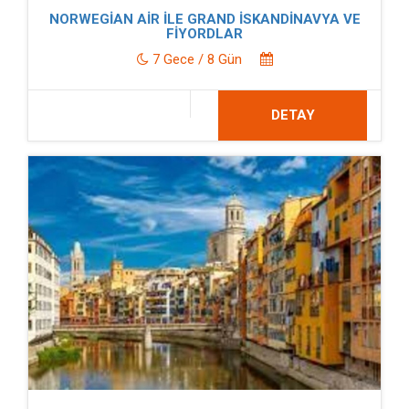
NORWEGİAN AİR İLE GRAND İSKANDİNAVYA VE
FİYORDLAR
7 Gece / 8 Gün
DETAY