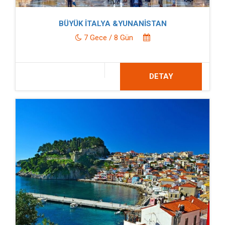
BÜYÜK İTALYA &YUNANİSTAN
7 Gece / 8 Gün
DETAY