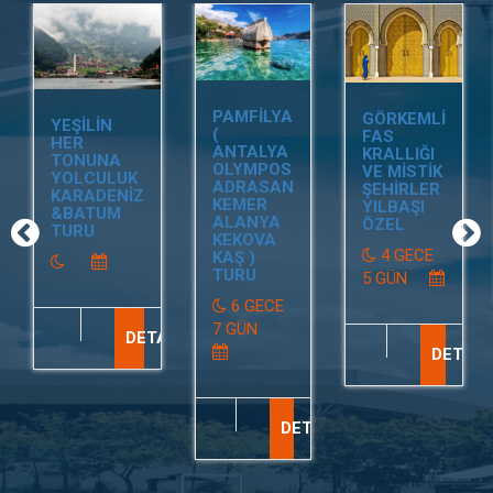
PAMFİLYA
GÖRKEMLİ
YEŞİLİN
(
FAS
HER
ANTALYA
KRALLIĞI
TONUNA
OLYMPOS
VE MİSTİK
YOLCULUK
ADRASAN
ŞEHİRLER
KARADENİZ
KEMER
YILBAŞI
&BATUM
ALANYA
ÖZEL
TURU
KEKOVA
4 GECE
KAŞ )
TURU
5 GÜN
6 GECE
7 GÜN
DETAY
DETAY
DETAY