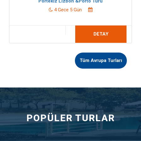
Portekiz Lizbon &Porto Turu
4 Gece 5 Gün
DETAY
Tüm Avrupa Turları
POPÜLER TURLAR