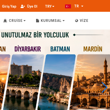
TR
Giriş Yap
Üye Ol
TRY
CRUİSE
KURUMSAL
VİZE