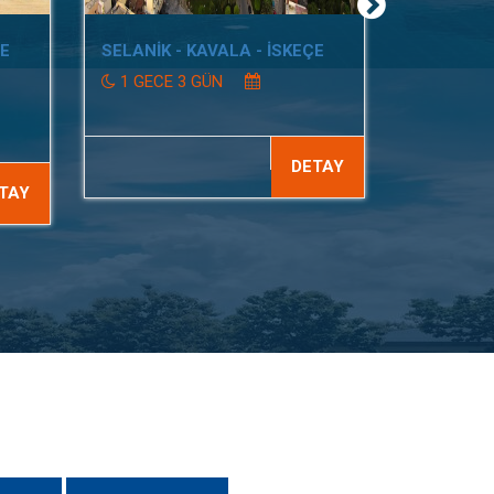
VE
SELANİK - KAVALA - İSKEÇE
1 GECE 3 GÜN
DETAY
TAY