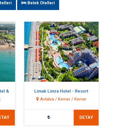
elleri
Belek Otelleri
tel &
Limak Limra Hotel - Resort
k
Antalya / Kemer / Kemer
ETAY
DETAY