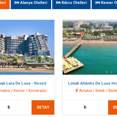
eri
Alanya Otelleri
Kıbrıs Otelleri
Kemer Ot
ak Lara De Luxe - Resort
Limak Atlantis De Luxe Ho
Resort
talya / Kemer / Kemerağzı
Antalya / Belek / Bele
DETAY
D