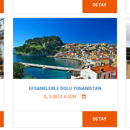
DETAY
EFSANELERLE DOLU YUNANİSTAN
5 GECE 6 GÜN
DETAY