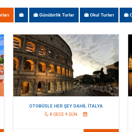
rları
Günübirlik Turlar
Okul Turları
C
OTOBÜSLE HER ŞEY DAHİL İTALYA
8 GECE 9 GÜN