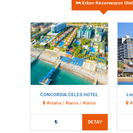
Erken Rezervasyon Otell
CONCORDİA CELES HOTEL
Lim
Antalya / Alanya / Alanya
An
DETAY