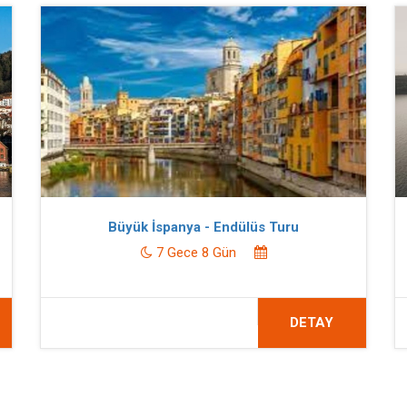
Büyük İspanya - Endülüs Turu
7 Gece 8 Gün
DETAY