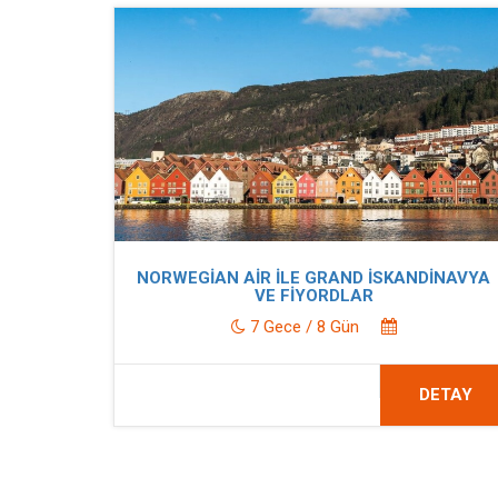
NORWEGİAN AİR İLE GRAND İSKANDİNAVYA
VE FİYORDLAR
7 Gece / 8 Gün
DETAY