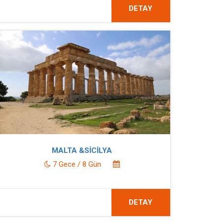
DETAY
MALTA &SİCİLYA
7 Gece / 8 Gün
DETAY