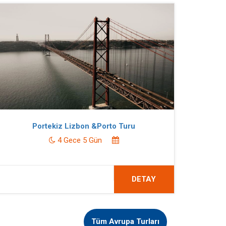
Portekiz Lizbon &Porto Turu
4 Gece 5 Gün
DETAY
Tüm Avrupa Turları