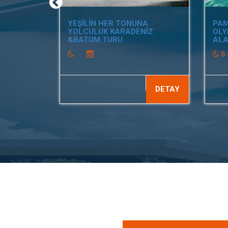
YEŞİLİN HER TONUNA
PAM
YOLCULUK KARADENİZ
OLY
&BATUM TURU
ALA
6
DETAY