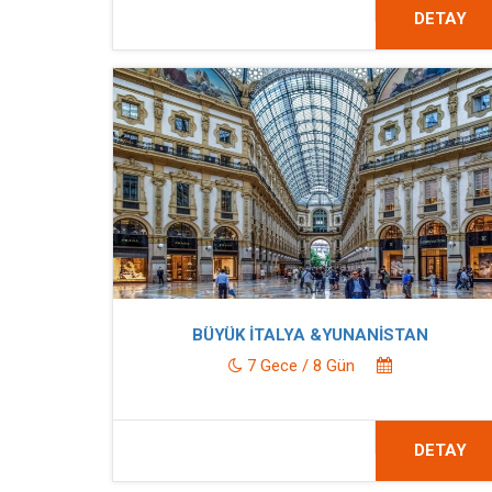
DETAY
BÜYÜK İTALYA &YUNANİSTAN
7 Gece / 8 Gün
DETAY