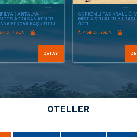
FİLYA ( ANTALYA
GÖRKEMLİ FAS KRALLIĞI 
MPOS ADRASAN KEMER
MİSTİK ŞEHİRLER YILBAŞI
NYA KEKOVA KAŞ ) TURU
ÖZEL
 GECE 7 GÜN
4 GECE 5 GÜN
DETAY
DE
OTELLER