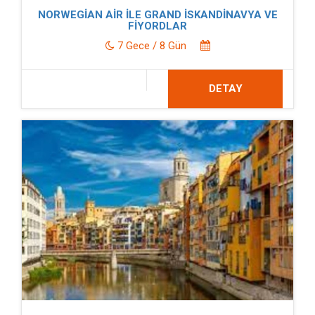
NORWEGİAN AİR İLE GRAND İSKANDİNAVYA VE
FİYORDLAR
7 Gece / 8 Gün
DETAY