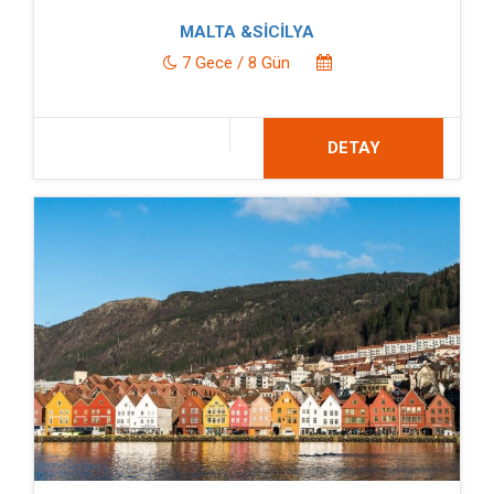
MALTA &SİCİLYA
7 Gece / 8 Gün
DETAY