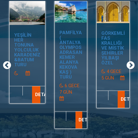
PAMFİLYA
GÖRKEMLİ
YEŞİLİN
(
FAS
HER
ANTALYA
KRALLIĞI
TONUNA
OLYMPOS
VE MİSTİK
YOLCULUK
ADRASAN
ŞEHİRLER
KARADENİZ
KEMER
YILBAŞI
&BATUM
ALANYA
ÖZEL
TURU
KEKOVA
4 GECE
KAŞ )
TURU
5 GÜN
6 GECE
7 GÜN
DETAY
DETAY
DETAY