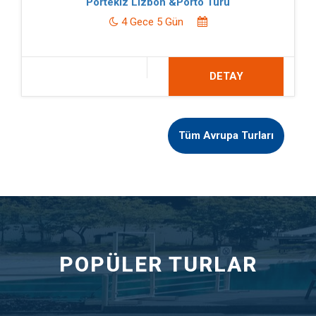
Portekiz Lizbon &Porto Turu
4 Gece 5 Gün
DETAY
Tüm Avrupa Turları
POPÜLER TURLAR