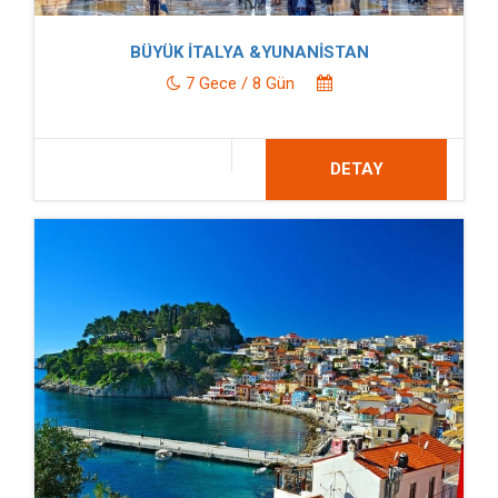
BÜYÜK İTALYA &YUNANİSTAN
7 Gece / 8 Gün
DETAY