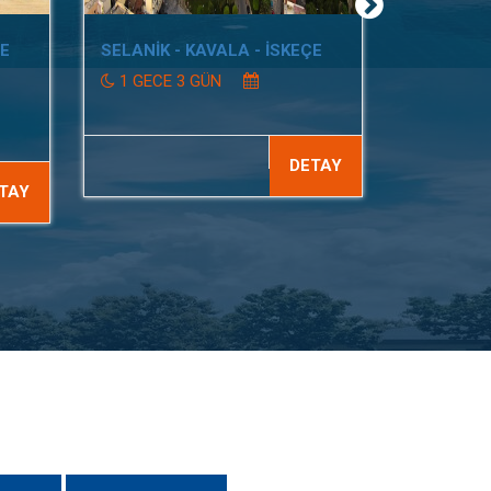
VE
SELANİK - KAVALA - İSKEÇE
1 GECE 3 GÜN
DETAY
TAY