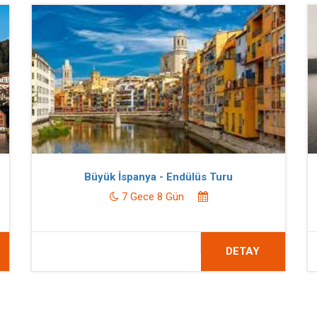
Büyük İspanya - Endülüs Turu
7 Gece 8 Gün
DETAY