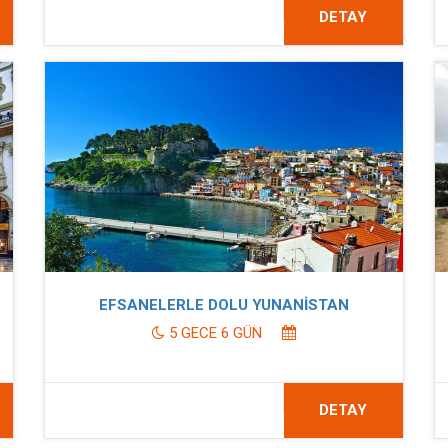
DETAY
EFSANELERLE DOLU YUNANİSTAN
5 GECE 6 GÜN
DETAY