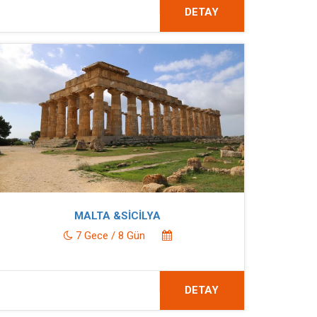
DETAY
MALTA &SİCİLYA
7 Gece / 8 Gün
DETAY