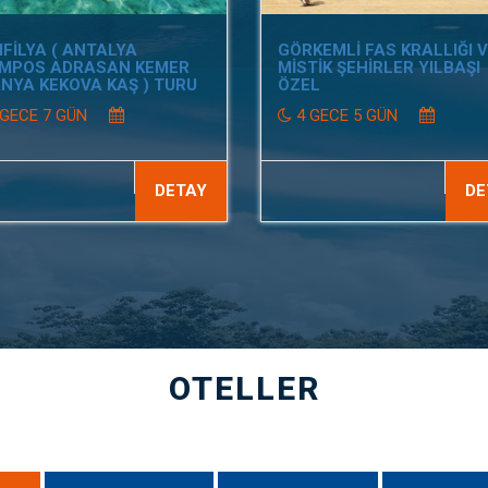
FİLYA ( ANTALYA
GÖRKEMLİ FAS KRALLIĞI 
MPOS ADRASAN KEMER
MİSTİK ŞEHİRLER YILBAŞI
NYA KEKOVA KAŞ ) TURU
ÖZEL
 GECE 7 GÜN
4 GECE 5 GÜN
DETAY
DE
OTELLER