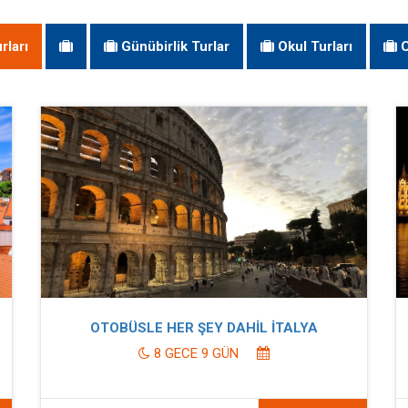
rları
Günübirlik Turlar
Okul Turları
C
OTOBÜSLE HER ŞEY DAHİL İTALYA
8 GECE 9 GÜN