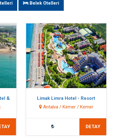
elleri
Belek Otelleri
tel &
Limak Limra Hotel - Resort
k
Antalya / Kemer / Kemer
ETAY
DETAY