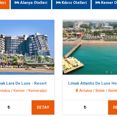
eri
Alanya Otelleri
Kıbrıs Otelleri
Kemer Ot
ak Lara De Luxe - Resort
Limak Atlantis De Luxe Ho
Resort
talya / Kemer / Kemerağzı
Antalya / Belek / Bele
DETAY
D