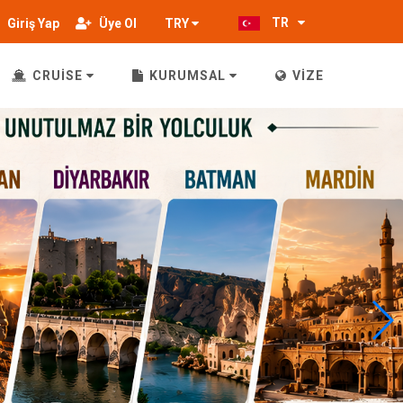
TR
Giriş Yap
Üye Ol
TRY
CRUİSE
KURUMSAL
VİZE