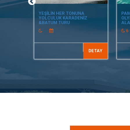
YEŞİLİN HER TONUNA
PAM
YOLCULUK KARADENİZ
OLY
&BATUM TURU
ALA
6
DETAY