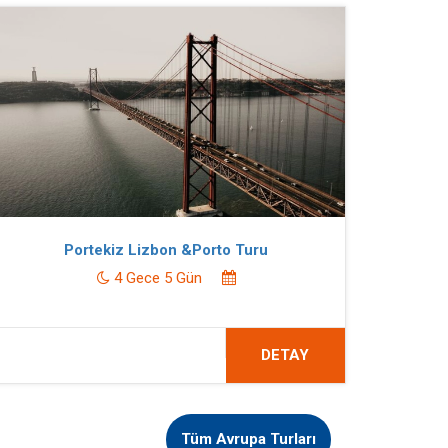
Portekiz Lizbon &Porto Turu
4 Gece 5 Gün
DETAY
Tüm Avrupa Turları