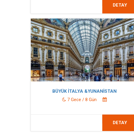
DETAY
BÜYÜK İTALYA &YUNANİSTAN
7 Gece / 8 Gün
DETAY