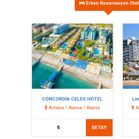
Erken Rezervasyon Otell
CONCORDİA CELES HOTEL
Lim
Antalya / Alanya / Alanya
An
DETAY