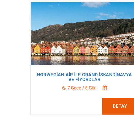
NORWEGİAN AİR İLE GRAND İSKANDİNAVYA
VE FİYORDLAR
7 Gece / 8 Gün
DETAY