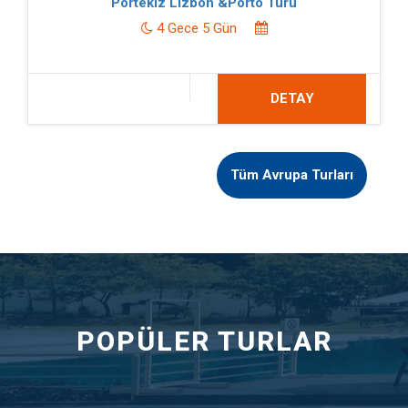
Portekiz Lizbon &Porto Turu
4 Gece 5 Gün
DETAY
Tüm Avrupa Turları
POPÜLER TURLAR