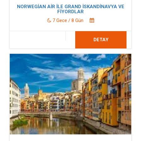
NORWEGİAN AİR İLE GRAND İSKANDİNAVYA VE
FİYORDLAR
7 Gece / 8 Gün
DETAY