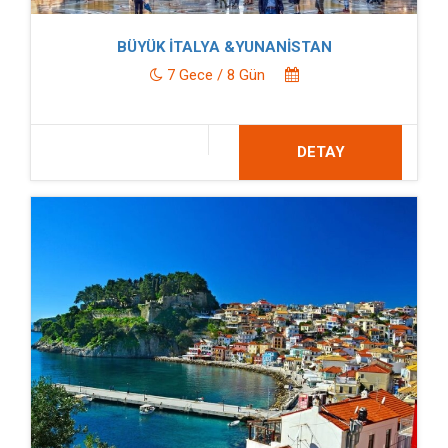
BÜYÜK İTALYA &YUNANİSTAN
7 Gece / 8 Gün
DETAY