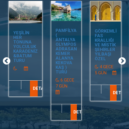
PAMFİLYA
GÖRKEMLİ
YEŞİLİN
(
FAS
HER
ANTALYA
KRALLIĞI
TONUNA
OLYMPOS
VE MİSTİK
YOLCULUK
ADRASAN
ŞEHİRLER
KARADENİZ
KEMER
YILBAŞI
&BATUM
ALANYA
ÖZEL
TURU
KEKOVA
4 GECE
KAŞ )
TURU
5 GÜN
6 GECE
7 GÜN
DETAY
DETAY
DETAY