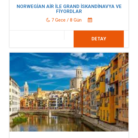
NORWEGİAN AİR İLE GRAND İSKANDİNAVYA VE
FİYORDLAR
7 Gece / 8 Gün
DETAY