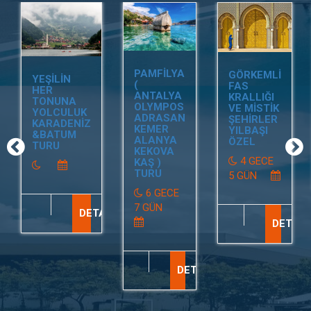
PAMFİLYA
GÖRKEMLİ
YEŞİLİN
(
FAS
HER
ANTALYA
KRALLIĞI
TONUNA
OLYMPOS
VE MİSTİK
YOLCULUK
ADRASAN
ŞEHİRLER
KARADENİZ
KEMER
YILBAŞI
&BATUM
ALANYA
ÖZEL
TURU
KEKOVA
4 GECE
KAŞ )
TURU
5 GÜN
6 GECE
7 GÜN
DETAY
DETAY
DETAY