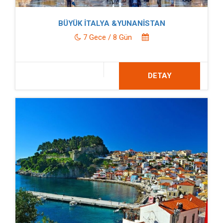
BÜYÜK İTALYA &YUNANİSTAN
7 Gece / 8 Gün
DETAY