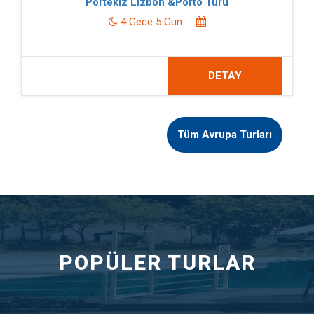
Portekiz Lizbon &Porto Turu
4 Gece 5 Gün
DETAY
Tüm Avrupa Turları
POPÜLER TURLAR