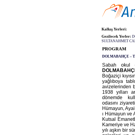
Kalkış Yerleri:
Gezilecek Yerler:
D
SULTANAHMET CA
PROGRAM
DOLMABAHÇE – T
Sabah okul ö
DOLMABAHÇE
Boğaziçi kıyısı
yağlıboya tab
avizelerinden b
1938 yılları a
dönemde kul
odasını ziyare
Hümayun, Ayairi
ı Hümayun ve Ad
Kutsal Emanetl
Kameriye ve Ha
yılı aşkın bir s