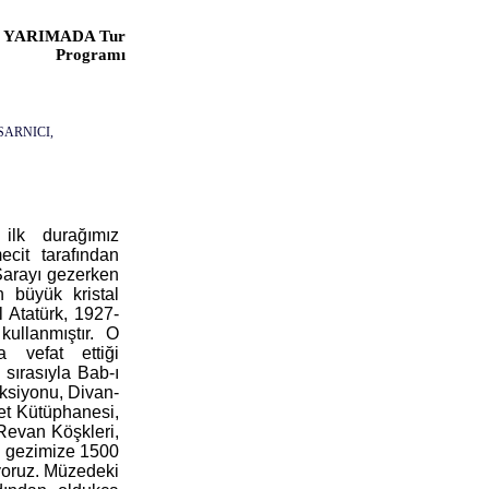
 YARIMADA Tur
Programı
ARNICI,
ilk durağımız
ecit tarafından
 Sarayı gezerken
 büyük kristal
l Atatürk, 1927-
kullanmıştır. O
a vefat ettiği
sırasıyla Bab-ı
eksiyonu, Divan-
met Kütüphanesi,
Revan Köşkleri,
n gezimize 1500
yoruz. Müzedeki