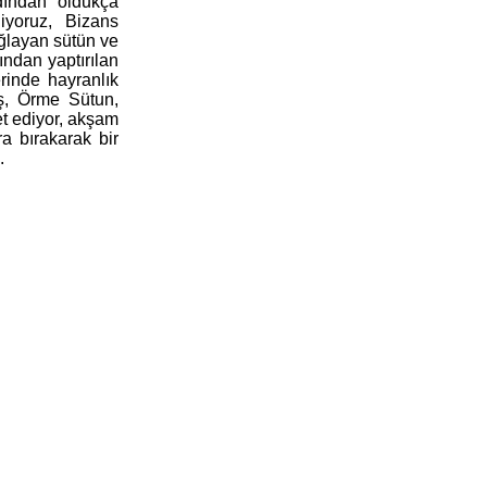
rdından oldukça
yoruz, Bizans
ğlayan sütün ve
ından yaptırılan
rinde hayranlık
ş, Örme Sütun,
t ediyor, akşam
ra bırakarak bir
.