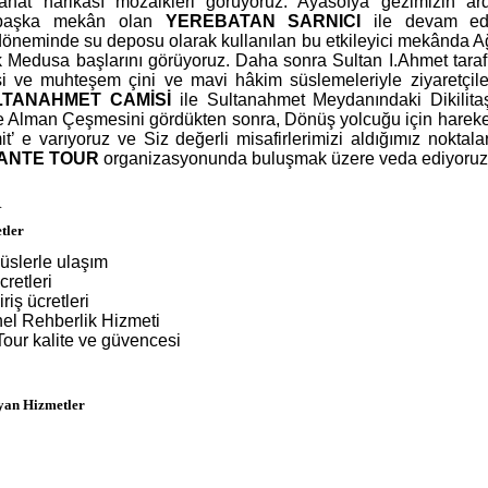
sanat harikası mozaikleri görüyoruz. Ayasofya gezimizin a
ir başka mekân olan
YEREBATAN SARNICI
ile devam edi
döneminde su deposu olarak kullanılan bu etkileyici mekânda A
ık Medusa başlarını görüyoruz. Daha sonra Sultan I.Ahmet taraf
si ve muhteşem çini ve mavi hâkim süslemeleriyle ziyaretçile
LTANAHMET CAMİSİ
ile Sultanahmet Meydanındaki Dikilita
ve Alman Çeşmesini gördükten sonra, Dönüş yolcuğu için hareke
it’ e varıyoruz ve Siz değerli misafirlerimizi aldığımız noktala
ANTE TOUR
organizasyonunda buluşmak üzere veda ediyoruz
R
tler
üslerle ulaşım
retleri
riş ücretleri
el Rehberlik Hizmeti
our kalite ve güvencesi
yan Hizmetler