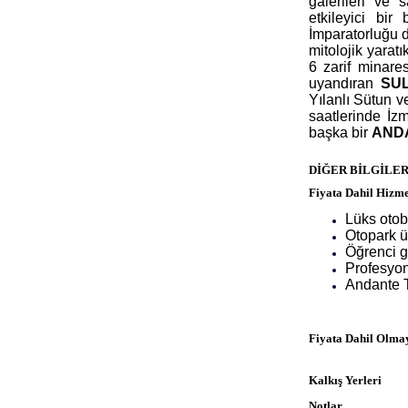
galerileri ve 
etkileyici b
İmparatorluğu 
mitolojik yarat
6 zarif minare
uyandıran
SU
Yılanlı Sütun 
saatlerinde İzm
başka bir
AND
DİĞER BİLGİLE
Fiyata Dahil Hizme
Lüks otob
Otopark üc
Öğrenci gi
Profesyon
Andante T
Fiyata Dahil Olma
Kalkış Yerleri
Notlar