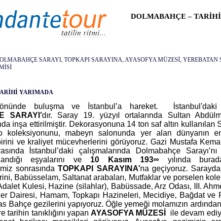
DOLMABAHÇE – TARİHİ
OLMABAHÇE SARAYI, TOPKAPI SARAYINA, AYASOFYA MÜZESİ, YEREBATAN S
MİSİ
ARİHİ YARIMADA
nünde buluşma ve İstanbul’a hareket. İstanbul'daki 
 SARAYI’
dır. Saray 19. yüzyıl ortalarında Sultan Abdülm
nda inşa ettirilmiştir. Dekorasyonuna 14 ton saf altın kullanılan
lo koleksiyonunu, mabeyn salonunda yer alan dünyanın en
irini ve kraliyet mücevherlerini görüyoruz. Gazi Mustafa Kema
rasında İstanbul’daki çalışmalarında Dolmabahçe Sarayı’nı 
landığı eşyalarını ve
10 Kasım 193
∞
yılında burad
timiz sonrasında
TOPKAPI SARAYINA’
na geçiyoruz. Sarayda 
ni, Babüsselam, Saltanat arabaları, Mutfaklar ve porselen kol
alet Kulesi, Hazine (silahlar), Babüssade, Arz Odası, III. Ah
er Dairesi, Hamam, Topkapı Hazineleri, Mecidiye, Bağdat ve 
s Bahçe gezilerini yapıyoruz. Öğle yemeği molamızın ardında
üre tarihin tanıklığını yapan
AYASOFYA MÜZESİ
ile devam edi